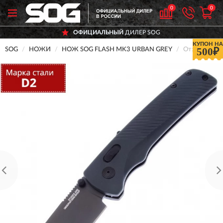
0
0
ОФИЦИАЛЬНЫЙ
ДИЛЕР SOG
КУПОН НА
500₽
SOG
НОЖИ
НОЖ SOG FLASH MK3 URBAN GREY
Отзывы о Н