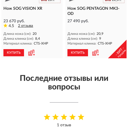
Нож SOG VISION XR
Нож SOG PENTAGON MK3-
OD
23 670 руб.
27 490 руб.
4.5
2 отзыва
Длина ножа (см):
20
Длина ножа (см):
20,9
Длина клинка (см):
8,4
Длина клинка (см):
9
Материал клинка:
CTS-XHP
Материал клинка:
CTS-XHP
- ХИТ -
продаж
КУПИТЬ
КУПИТЬ
Последние отзывы или
вопросы
1 отзыв