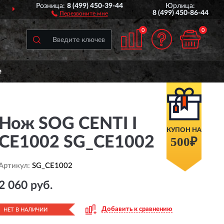
Розница:
8 (499) 450-39-44
Юрлица:
ДОСТАВИМ
ПО ВСЕЙ РОССИИ
8 (499) 450-86-44
Перезвоните мне
0
0
е
Нож SOG CENTI I
КУПОН НА
CE1002 SG_CE1002
500₽
Артикул:
SG_CE1002
2 060 руб.
Добавить к сравнению
НЕТ В НАЛИЧИИ