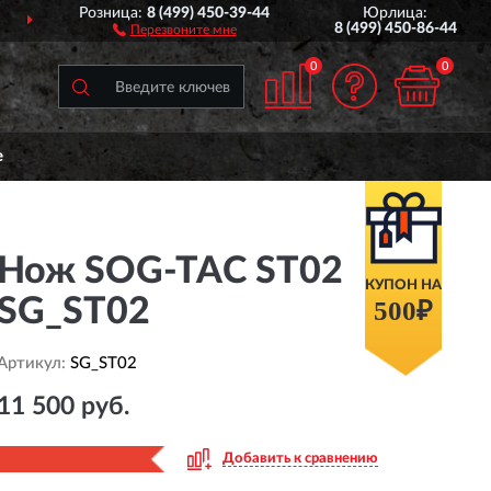
Розница:
8 (499) 450-39-44
Юрлица:
ДОСТАВИМ
ПО ВСЕЙ РОССИИ
8 (499) 450-86-44
Перезвоните мне
0
0
е
Нож SOG-TAC ST02
КУПОН НА
SG_ST02
500₽
Артикул:
SG_ST02
11 500 руб.
Добавить к сравнению