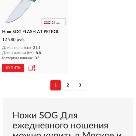
Нож SOG FLASH AT PETROL
12 980 руб.
Длина ножа (см):
21,1
Длина клинка (см):
8,8
Материал клинка:
D2
КУПИТЬ
1
2
3
Ножи SOG Для
ежедневного ношения
можно купить в Москве и