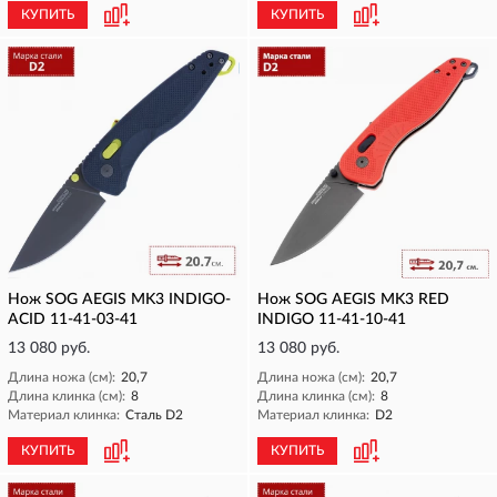
КУПИТЬ
КУПИТЬ
Нож SOG AEGIS MK3 INDIGO-
Нож SOG AEGIS MK3 RED
ACID 11-41-03-41
INDIGO 11-41-10-41
13 080 руб.
13 080 руб.
Длина ножа (см):
20,7
Длина ножа (см):
20,7
Длина клинка (см):
8
Длина клинка (см):
8
Материал клинка:
Сталь D2
Материал клинка:
D2
КУПИТЬ
КУПИТЬ