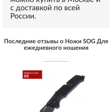
с доставкой по всей
России.
Последние отзывы о Ножи SOG Для
ежедневного ношения